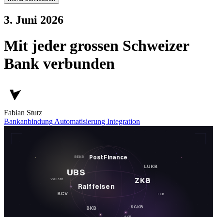
3. Juni 2026
Mit jeder grossen Schweizer
Bank verbunden
Fabian Stutz
Bankanbindung
Automatisierung
Integration
PostFinance
BEKB
LUKB
UBS
ZKB
Valiant
Raiffeisen
BCV
TKB
SGKB
BKB
AKB