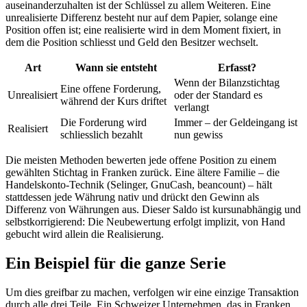
auseinanderzuhalten ist der Schlüssel zu allem Weiteren. Eine
unrealisierte Differenz besteht nur auf dem Papier, solange eine
Position offen ist; eine realisierte wird in dem Moment fixiert, in
dem die Position schliesst und Geld den Besitzer wechselt.
Art
Wann sie entsteht
Erfasst?
Wenn der Bilanzstichtag
Eine offene Forderung,
Unrealisiert
oder der Standard es
während der Kurs driftet
verlangt
Die Forderung wird
Immer – der Geldeingang ist
Realisiert
schliesslich bezahlt
nun gewiss
Die meisten Methoden bewerten jede offene Position zu einem
gewählten Stichtag in Franken zurück. Eine ältere Familie – die
Handelskonto-Technik (Selinger, GnuCash, beancount) – hält
stattdessen jede Währung nativ und drückt den Gewinn als
Differenz von Währungen aus. Dieser Saldo ist kursunabhängig und
selbstkorrigierend: Die Neubewertung erfolgt implizit, von Hand
gebucht wird allein die Realisierung.
Ein Beispiel für die ganze Serie
Um dies greifbar zu machen, verfolgen wir eine einzige Transaktion
durch alle drei Teile. Ein Schweizer Unternehmen, das in Franken