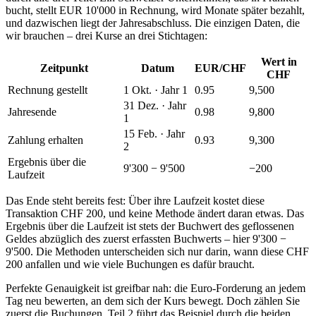
bucht, stellt EUR 10'000 in Rechnung, wird Monate später bezahlt,
und dazwischen liegt der Jahresabschluss. Die einzigen Daten, die
wir brauchen – drei Kurse an drei Stichtagen:
Wert in
Zeitpunkt
Datum
EUR/CHF
CHF
Rechnung gestellt
1 Okt. · Jahr 1
0.95
9,500
31 Dez. · Jahr
Jahresende
0.98
9,800
1
15 Feb. · Jahr
Zahlung erhalten
0.93
9,300
2
Ergebnis über die
9'300 − 9'500
−200
Laufzeit
Das Ende steht bereits fest: Über ihre Laufzeit kostet diese
Transaktion CHF 200, und keine Methode ändert daran etwas. Das
Ergebnis über die Laufzeit ist stets der Buchwert des geflossenen
Geldes abzüglich des zuerst erfassten Buchwerts – hier 9'300 −
9'500. Die Methoden unterscheiden sich nur darin, wann diese CHF
200 anfallen und wie viele Buchungen es dafür braucht.
Perfekte Genauigkeit ist greifbar nah: die Euro-Forderung an jedem
Tag neu bewerten, an dem sich der Kurs bewegt. Doch zählen Sie
zuerst die Buchungen. Teil 2 führt das Beispiel durch die beiden