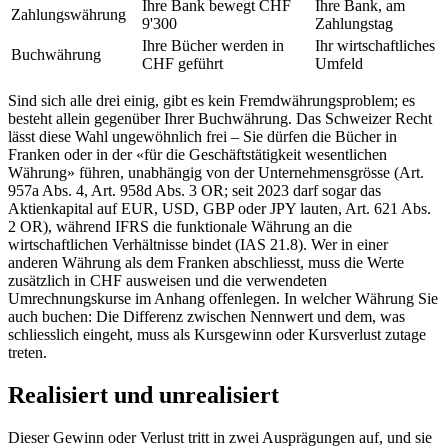
Ihre Bank bewegt CHF
Ihre Bank, am
Zahlungswährung
9'300
Zahlungstag
Ihre Bücher werden in
Ihr wirtschaftliches
Buchwährung
CHF geführt
Umfeld
Sind sich alle drei einig, gibt es kein Fremdwährungsproblem; es
besteht allein gegenüber Ihrer Buchwährung. Das Schweizer Recht
lässt diese Wahl ungewöhnlich frei – Sie dürfen die Bücher in
Franken oder in der «für die Geschäftstätigkeit wesentlichen
Währung» führen, unabhängig von der Unternehmensgrösse (Art.
957a Abs. 4, Art. 958d Abs. 3 OR; seit 2023 darf sogar das
Aktienkapital auf EUR, USD, GBP oder JPY lauten, Art. 621 Abs.
2 OR), während IFRS die funktionale Währung an die
wirtschaftlichen Verhältnisse bindet (IAS 21.8). Wer in einer
anderen Währung als dem Franken abschliesst, muss die Werte
zusätzlich in CHF ausweisen und die verwendeten
Umrechnungskurse im Anhang offenlegen. In welcher Währung Sie
auch buchen: Die Differenz zwischen Nennwert und dem, was
schliesslich eingeht, muss als Kursgewinn oder Kursverlust zutage
treten.
Realisiert und unrealisiert
Dieser Gewinn oder Verlust tritt in zwei Ausprägungen auf, und sie