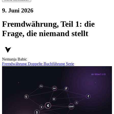
9. Juni 2026
Fremdwährung, Teil 1: die
Frage, die niemand stellt
Nemanja Babic
Fremdwährung
Doppelte Buchführung
Serie
Artikel 1/3
R$
₽
kr
₹
₺
₩
元
€
CHF
¥
$