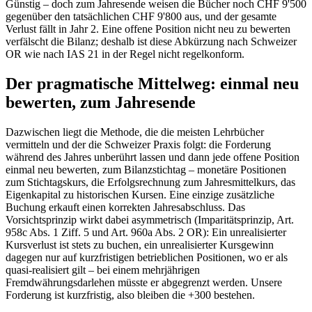
Günstig – doch zum Jahresende weisen die Bücher noch CHF 9'500
gegenüber den tatsächlichen CHF 9'800 aus, und der gesamte
Verlust fällt in Jahr 2. Eine offene Position nicht neu zu bewerten
verfälscht die Bilanz; deshalb ist diese Abkürzung nach Schweizer
OR wie nach IAS 21 in der Regel nicht regelkonform.
Der pragmatische Mittelweg: einmal neu
bewerten, zum Jahresende
Dazwischen liegt die Methode, die die meisten Lehrbücher
vermitteln und der die Schweizer Praxis folgt: die Forderung
während des Jahres unberührt lassen und dann jede offene Position
einmal neu bewerten, zum Bilanzstichtag – monetäre Positionen
zum Stichtagskurs, die Erfolgsrechnung zum Jahresmittelkurs, das
Eigenkapital zu historischen Kursen. Eine einzige zusätzliche
Buchung erkauft einen korrekten Jahresabschluss. Das
Vorsichtsprinzip wirkt dabei asymmetrisch (Imparitätsprinzip, Art.
958c Abs. 1 Ziff. 5 und Art. 960a Abs. 2 OR): Ein unrealisierter
Kursverlust ist stets zu buchen, ein unrealisierter Kursgewinn
dagegen nur auf kurzfristigen betrieblichen Positionen, wo er als
quasi-realisiert gilt – bei einem mehrjährigen
Fremdwährungsdarlehen müsste er abgegrenzt werden. Unsere
Forderung ist kurzfristig, also bleiben die +300 bestehen.