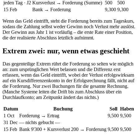
jeden Tag · J2
Kursverlust → Forderung (Summe)
500
500
15 Feb
Bank → Forderung
9,300
9,300
Wenn das Geld eintrifft, steht die Forderung bereits zum Tageskurs,
sodass die Zahlung selbst weder Gewinn noch Verlust mehr auslöst.
Der Gewinn aus Jahr 1 ist vorläufig – die erste Rate einer Position,
die der realisierte Abschluss letztlich aufnimmt.
Extrem zwei: nur, wenn etwas geschieht
Das gegenteilige Extrem rührt die Forderung so selten wie möglich
an: zum ursprünglichen Wert belassen und die Differenz erst
erfassen, wenn das Geld eintrifft, wobei der Verlust erfolgswirksam
auf ein Kursdifferenzenkonto in der Erfolgsrechnung fällt, nicht auf
die Forderung. Nur zwei Buchungen für die gesamte Rechnung.
(Manche Systeme leiten die Drift bis zum Abschluss über ein
Durchlaufkonto; am Zeitpunkt ändert das nichts.)
Datum
Buchung
Soll
Haben
1 Oct
Forderung → Ertrag
9,500
9,500
31 Dec
— nichts gebucht —
15 Feb
Bank 9'300 + Kursverlust 200 → Forderung
9,500
9,500