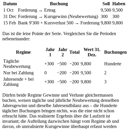
Datum
Buchung
Soll
Haben
1 Oct
Forderung → Ertrag
9,500
9,500
31 Dec
Forderung → Kursgewinn (Neubewertung)
300
300
15 Feb
Bank 9'300 + Kursverlust 500 → Forderung
9,800
9,800
Das ist die leise Pointe der Serie. Vergleichen Sie die Perioden
nebeneinander:
Jahr
Jahr
Wert 31.
Regime
Total
Buchungen
1
2
Dez.
Tägliche
+300
−500
−200
9,800
Hunderte
Neubewertung
Nur bei Zahlung
0
−200
−200
9,500
2
Jahresende + bei
+300
−500
−200
9,800
3
Zahlung
Dürfen beide Regime Gewinne und Verluste gleichermassen
buchen, weisen tägliche und jährliche Neubewertung denselben
Jahresgewinn und dieselbe Jahresendbilanz aus – die Hunderte
täglicher Buchungen bringen nichts, was die eine nicht schon
erbracht hätte. Das realisierte Ergebnis über die Laufzeit ist
invariant; die Aufteilung dazwischen hängt vom Regime ab und
davon, ob unrealisierte Kursgewinne überhaupt erfasst werden