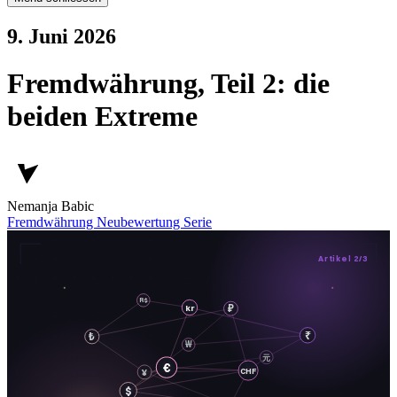
9. Juni 2026
Fremdwährung, Teil 2: die
beiden Extreme
Nemanja Babic
Fremdwährung
Neubewertung
Serie
Artikel 2/3
R$
₽
kr
₹
₺
₩
元
€
CHF
¥
$